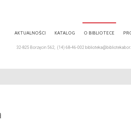
AKTUALNOŚCI
KATALOG
O BIBLIOTECE
PR
32-825 Borzęcin 562, (14) 68-46-002 biblioteka@bibliotekaborz
FILIE BIBLIOTECZNE
PUBLIKACJE
KLUBY
GALERIA
a