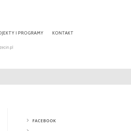
OJEKTY I PROGRAMY
KONTAKT
ecin.pl
FILIA W PRZYBOROWIE
PROGRAMY
ZABYTKI ZIEMI BORZĘCIŃSKIEJ
FILIA W BIELCZY
PROJEKTY
KLUB MIŁOŚNIKÓW KSIĄŻKI
GMINA BORZĘCIN W
OBRAZACH
KLUB PLUSZOWEGO MISIA
GMINA BORZĘCIN Z LOTU
PTAKA
ALBUM: „BORZĘCIN. POEZJA I
FACEBOOK
PROZA JÓZEFA BARANA”