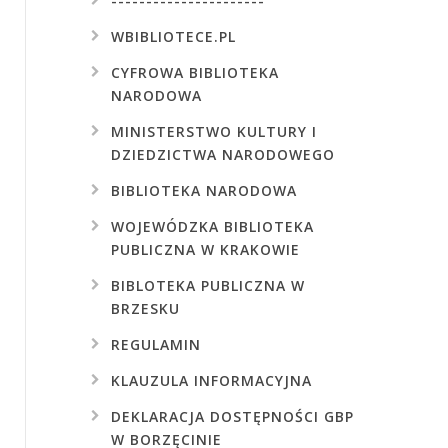
----------------------
HISTORIA SZKOŁY W
PRZYBOROWIE
WBIBLIOTECE.PL
CYFROWA
BIBLIOTEKA
NARODOWA
MINISTERSTWO
KULTURY
I
DZIEDZICTWA
NARODOWEGO
BIBLIOTEKA
NARODOWA
WOJEWÓDZKA
BIBLIOTEKA
PUBLICZNA
W
KRAKOWIE
BIBLOTEKA
PUBLICZNA
W
BRZESKU
REGULAMIN
KLAUZULA
INFORMACYJNA
DEKLARACJA
DOSTĘPNOŚCI
GBP
W
BORZĘCINIE