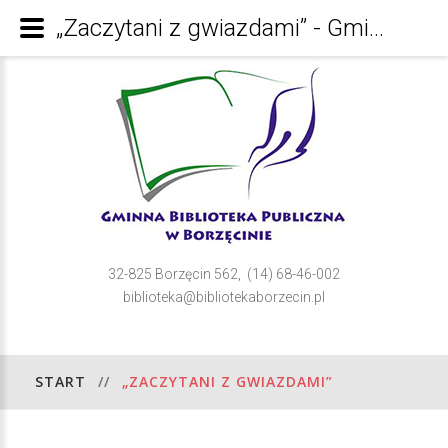
„Zaczytani z gwiazdami” - Gminna Bibioteka Publiczna w Borzęcinie
32-825 Borzęcin 562, (14) 68-46-002
biblioteka@bibliotekaborzecin.pl
START
//
„ZACZYTANI Z GWIAZDAMI”