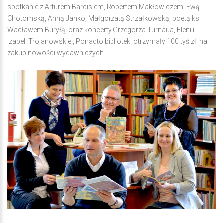
spotkanie z Arturem Barcisiem, Robertem Makłowiczem, Ewą
Chotomską, Anną Janko, Małgorzatą Strzałkowską, poetą ks.
Wacławem Buryłą, oraz koncerty Grzegorza Turnaua, Eleni i
Izabeli Trojanowskiej, Ponadto biblioteki otrzymały 100 tyś zł. na
zakup nowości wydawniczych.